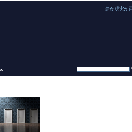
夢か現実か
ed