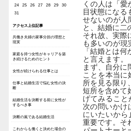
くの人は「愛
24
25
26
27
28
29
30
目状態になる
31
せないのが人
アクセス上位記事
と、結婚に二
それ故、実際
共働き夫婦の家事分担の理想と
も多いのが現
現実
「結婚とは何
家庭を持つ女性がキャリアを築
と言えます。
き続けるためのヒント
まず、自分に
女性が続けられる仕事とは
ことを本当に
所を見る限り
仕事と結婚生活で悩む女性の決
断
短所を含めて
げてみること
結婚生活を決断する前に女性が
するべき事
次の問いかけ
にいたいから
決断の嵐である結婚生活
重要です。そ
パートナーと
これからも働くと決めた場合の