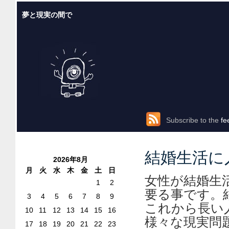
夢と現実の間で
Subscribe to the
fe
結婚生活に
2026年8月
月
火
水
木
金
土
日
女性が結婚生
1
2
要る事です。
3
4
5
6
7
8
9
これから長い
10
11
12
13
14
15
16
様々な現実問
17
18
19
20
21
22
23